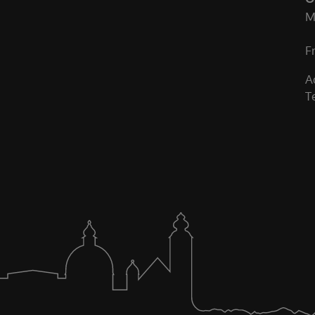
M
F
A
T