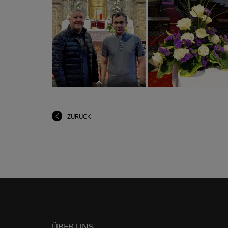
Pfarrer Claudiu Budău, Diakon
Andrei Marcelin Bolog
ZURÜCK
Pfarrer Claudiu Budău, Diakon
Andrei Marcelin Bolog
ÜBER UNS