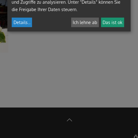
und Zugriffe zu analysieren. Unter "Details" können Sie
die Freigabe Ihrer Daten steuern.
Details
...
Ich lehne ab
Das ist ok
Edith Rainer (Sozialkreis
Hermine Neubauer, Veronika
Lieboch), Diakon Andrei Marcelin
Schriebl, Silvia Bracic
Bolog, Gotthard Rainer (gf
(Sozialkreis Tobelbad) mit
Vorsitzender PGR Lieboch)
Diakon Andrei Marcelin Bolog
Ö