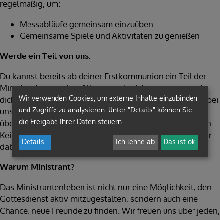
regelmäßig, um:
Messabläufe gemeinsam einzuüben
Gemeinsame Spiele und Aktivitäten zu genießen
Werde ein Teil von uns:
Du kannst bereits ab deiner Erstkommunion ein Teil der
Ministranten werden. Alles, was du dafür tun musst, ist,
Wir verwenden Cookies, um externe Inhalte einzubinden
dich bei deiner Religionslehrerin oder nach einer Messe bei
und Zugriffe zu analysieren. Unter "Details" können Sie
uns zu melden. In einer Probestunde geben wir dir einen
die Freigabe Ihrer Daten steuern.
übersichtlichen Einblick in die Aufgaben der Ministranten.
Keine Sorge, alles ist leicht zu erlernen, und wir helfen dir
Details
...
Ich lehne ab
Das ist ok
dabei.
Warum Ministrant?
Das Ministrantenleben ist nicht nur eine Möglichkeit, den
Gottesdienst aktiv mitzugestalten, sondern auch eine
Chance, neue Freunde zu finden. Wir freuen uns über jeden,