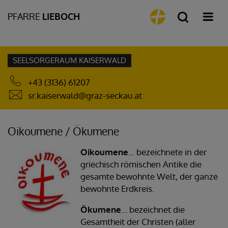
PFARRE
LIEBOCH
SEELSORGERAUM KAISERWALD
+43 (3136) 61207
sr.kaiserwald@graz-seckau.at
Oikoumene / Ökumene
Oikou
mene
… bezeichnete in der
griechisch römischen Antike die
gesamte bewohnte Welt, der ganze
bewohnte Erdkreis.
Ökumene
… bezeichnet die
Gesamtheit der Christen (aller