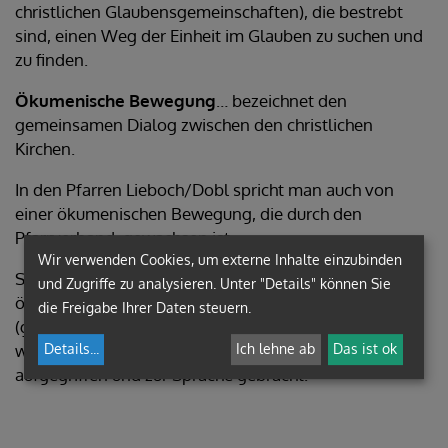
christlichen Glaubensgemeinschaften), die bestrebt
sind, einen Weg der Einheit im Glauben zu suchen und
zu finden.
Ökumenische Bewegung
… bezeichnet den
gemeinsamen Dialog zwischen den christlichen
Kirchen.
In den Pfarren Lieboch/Dobl spricht man auch von
einer ökumenischen Bewegung, die durch den
Pfarrverband gewachsen ist.
Wir verwenden Cookies, um externe Inhalte einzubinden
So trifft sich der Ökumenische Kreis zur Vorbereitung
und Zugriffe zu analysieren. Unter "Details" können Sie
ökumenischer Gottesdienste, die ca. 4 mal im Jahr
die Freigabe Ihrer Daten steuern.
(grob: im November, Jänner, März und Juni) gefeiert
Details
...
Ich lehne ab
Das ist ok
werden. Es werden verschiedene biblische Themen
aufgegriffen und zur Sprache gebracht.