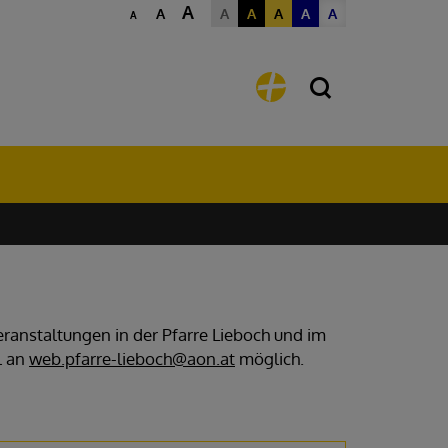
A
A
A
A
A
A
A
A
eranstaltungen in der Pfarre Lieboch und im
l an
web.pfarre-lieboch@aon.at
möglich.