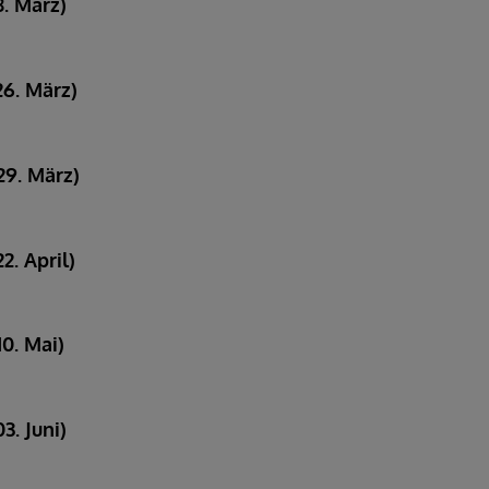
. März)
26. März)
29. März)
. April)
0. Mai)
3. Juni)