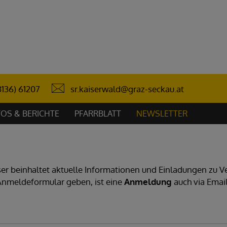
sr.kaiserwald@graz-seckau.at
3136) 61207
OS & BERICHTE
PFARRBLATT
NEWSLETTER
ser beinhaltet aktuelle Informationen und Einladungen zu V
Anmeldeformular geben, ist eine
Anmeldung
auch via Emai