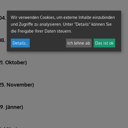
04. September)
Wir verwenden Cookies, um externe Inhalte einzubinden
und Zugriffe zu analysieren. Unter "Details" können Sie
die Freigabe Ihrer Daten steuern.
08. Oktober)
Details
...
Ich lehne ab
Das ist ok
1. Oktober)
(25. November)
9. Jänner)