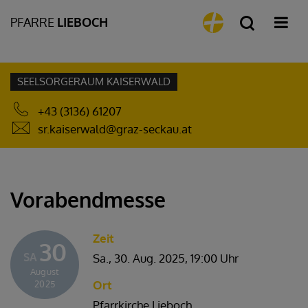
PFARRE
LIEBOCH
SEELSORGERAUM KAISERWALD
+43 (3136) 61207
sr.kaiserwald@graz-seckau.at
Vorabendmesse
Zeit
30
SA
Sa., 30. Aug. 2025,
19:00 Uhr
August
Ort
2025
Pfarrkirche Lieboch