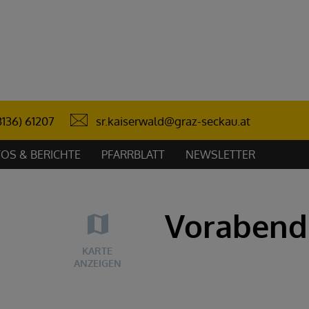
sr.kaiserwald@graz-seckau.at
3136) 61207
OS & BERICHTE
PFARRBLATT
NEWSLETTER
Voraben
KARTE
ANZEIGEN