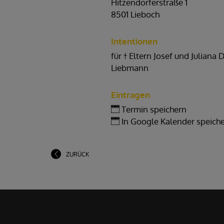
Hitzendorferstraße 1
8501 Lieboch
Intentionen
für † Eltern Josef und Juliana 
Liebmann
Eintragen
Termin speichern
In Google Kalender speich
ZURÜCK