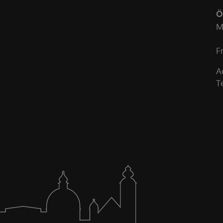
Ö
M
F
A
T