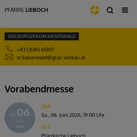
PFARRE
LIEBOCH
SEELSORGERAUM KAISERWALD
+43 (3136) 61207
sr.kaiserwald@graz-seckau.at
Vorabendmesse
Zeit
06
SA
Sa., 06. Juni 2026,
19:00 Uhr
Juni
Ort
2026
Pfarrkirche Lieboch