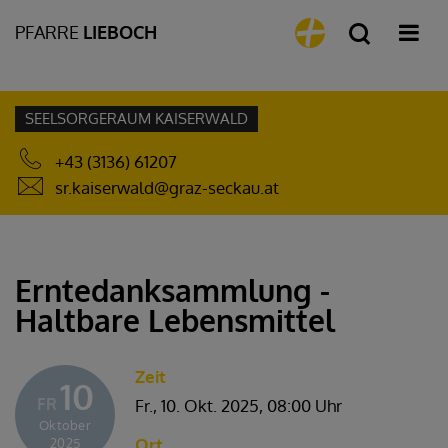
PFARRE
LIEBOCH
SEELSORGERAUM KAISERWALD
+43 (3136) 61207
sr.kaiserwald@graz-seckau.at
Erntedanksammlung -
Haltbare Lebensmittel
Zeit
10
FR
Fr., 10. Okt. 2025,
08:00 Uhr
Oktober
Ort
2025